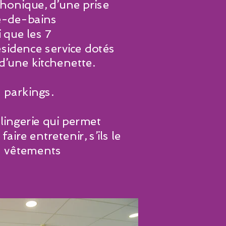
phonique, d’une prise
le-de-bains
i que les 7
sidence service dotés
’une kitchenette.
 parkings.
 lingerie qui permet
aire entretenir, s’ils le
rs vêtements