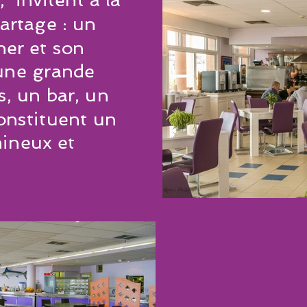
artage : un
ner et son
une grande
s, un bar, un
constituent un
mineux et