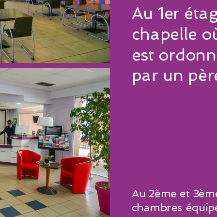
Au 1er étag
chapelle o
est ordonn
par un pèr
Au 2ème et 3ème 
chambres équipée