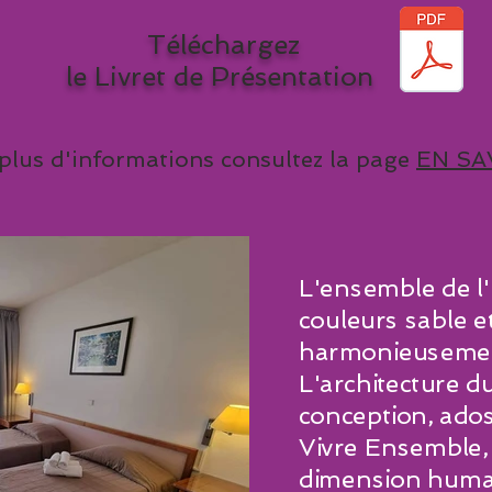
Téléchargez
le Livret de Présentation
plus d'informations consultez la page
EN SA
L'ensemble de l'
couleurs sable et
harmonieusemen
L'architecture d
conception, ados
Vivre Ensemble, 
dimension humai